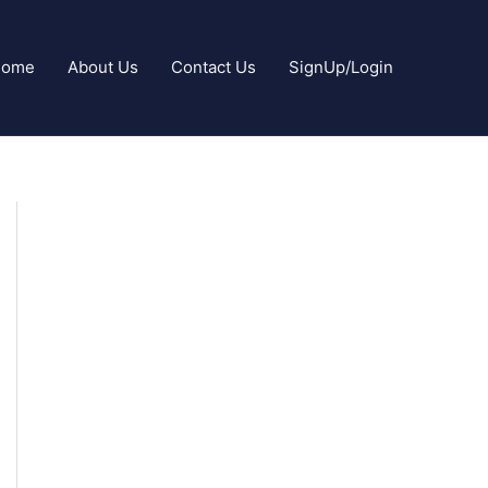
Home
About Us
Contact Us
SignUp/Login